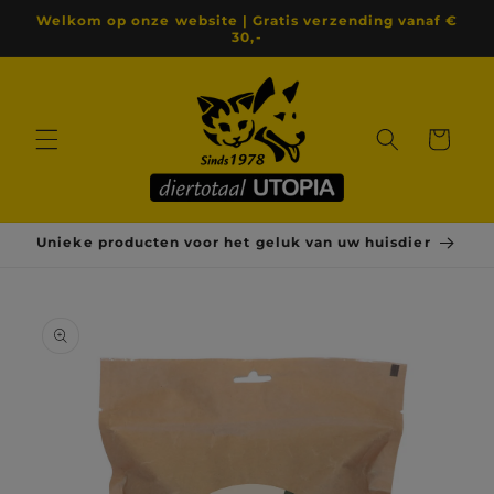
Meteen
Welkom op onze website | Gratis verzending vanaf €
naar de
30,-
content
Winkelwagen
Unieke producten voor het geluk van uw huisdier
a direct naar
roductinformatie