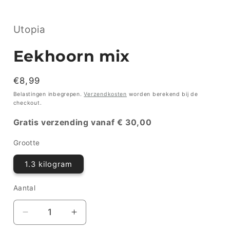
Utopia
Eekhoorn mix
Normale
€8,99
prijs
Belastingen inbegrepen.
Verzendkosten
worden berekend bij de
checkout.
Gratis verzending vanaf € 30,00
Grootte
1.3 kilogram
Aantal
Aantal
Aantal
Aantal
verlagen
verhogen