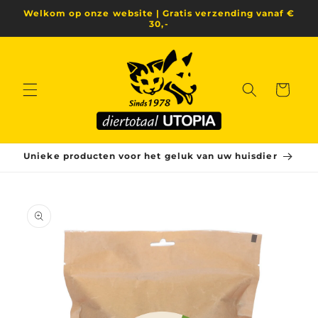
Meteen
Welkom op onze website | Gratis verzending vanaf €
naar de
30,-
content
Winkelwagen
Unieke producten voor het geluk van uw huisdier
a direct naar
roductinformatie