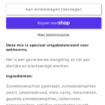
voor
voor
Eekhoorn
Aan winkelwagen toevoegen
Eekhoorn
mix
mix
Meer betalingsopties
Deze mix is speciaal uitgebalanceerd voor
eekhoorns.
Het is een gevarieerde mengeling en rijk aan
dierlijke en plantaardige eiwitten.
Ingrediënten:
Zonnebloempitten gestreept, zonnebloempitten
zwart, johannesbrood, mais, cardy, maïsvlokken,
gepelde zonnebloempitten, cedernoten,